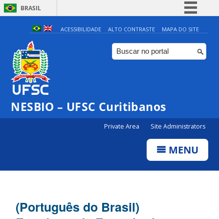
BRASIL
Simplifique!
ACESSIBILIDADE
ALTO CONTRASTE
MAPA DO SITE
Comunica BR
Participe
Acesso à informação
Legislação
NESBIO – UFSC Curitibanos
Canais
Private Area
Site Administrators
MENU
(Português do Brasil)