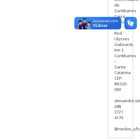
de
Curitibanos
Caixa
Postal
101
Rod.
Ulysses
Gaboardi,
Km 3
Curitibanos
–
Santa
Catarina
CEP:
89.520-
000
alexandre.si
(48)
3721
4170
@nesbio_ufs