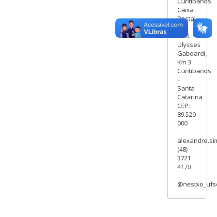
Curitibanos
Caixa
Postal
101
Rod.
Ulysses
Gaboardi,
Km 3
Curitibanos
–
Santa
Catarina
CEP:
89.520-
000
alexandre.si
(48)
3721
4170
@nesbio_ufs