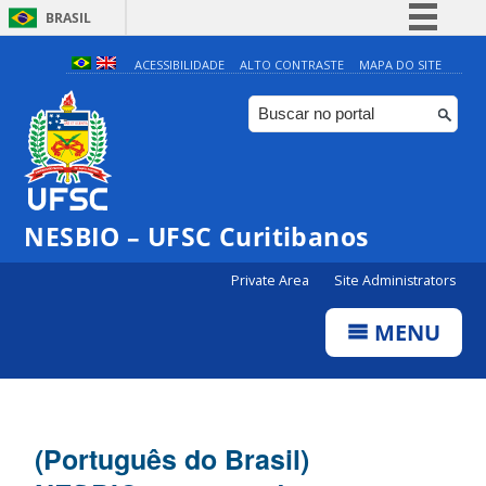
BRASIL
Simplifique!
ACESSIBILIDADE
ALTO CONTRASTE
MAPA DO SITE
Comunica BR
Participe
Acesso à informação
Legislação
NESBIO – UFSC Curitibanos
Canais
Private Area
Site Administrators
MENU
(Português do Brasil)