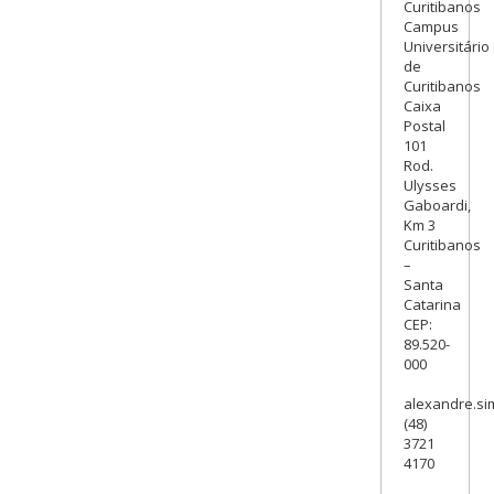
Curitibanos
Campus
Universitário
de
Curitibanos
Caixa
Postal
101
Rod.
Ulysses
Gaboardi,
Km 3
Curitibanos
–
Santa
Catarina
CEP:
89.520-
000
alexandre.si
(48)
3721
4170