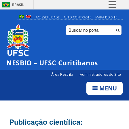
BRASIL
Simplifique!
ACESSIBILIDADE
ALTO CONTRASTE
MAPA DO SITE
Comunica BR
Participe
Acesso à informação
Legislação
NESBIO – UFSC Curitibanos
Canais
Área Restrita
Administradores do Site
MENU
Publicação científica: