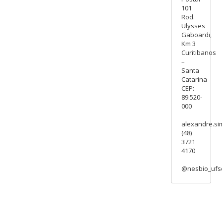
101
Rod.
Ulysses
Gaboardi,
Km 3
Curitibanos
–
Santa
Catarina
CEP:
89.520-
000
alexandre.si
(48)
3721
4170
@nesbio_ufs