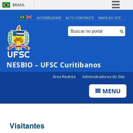
BRASIL
Simplifique!
ACESSIBILIDADE
ALTO CONTRASTE
MAPA DO SITE
Comunica BR
Participe
Acesso à informação
Legislação
NESBIO – UFSC Curitibanos
Canais
Área Restrita
Administradores do Site
MENU
Visitantes