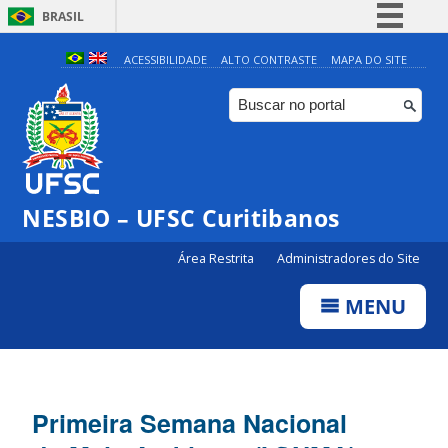
BRASIL
Simplifique!
ACESSIBILIDADE
ALTO CONTRASTE
MAPA DO SITE
Comunica BR
Participe
Acesso à informação
Legislação
NESBIO – UFSC Curitibanos
Canais
Área Restrita
Administradores do Site
MENU
Primeira Semana Nacional