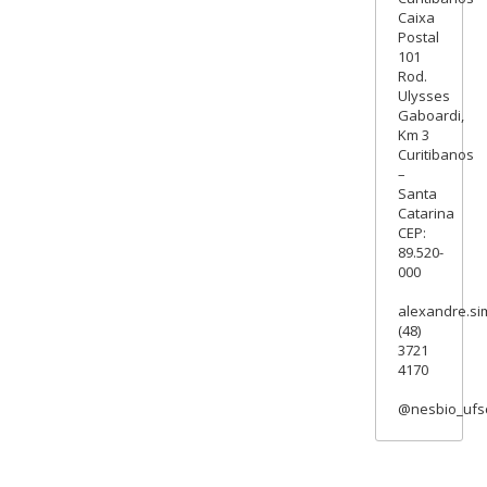
Caixa
Postal
101
Rod.
Ulysses
Gaboardi,
Km 3
Curitibanos
–
Santa
Catarina
CEP:
89.520-
000
alexandre.si
(48)
3721
4170
@nesbio_ufs