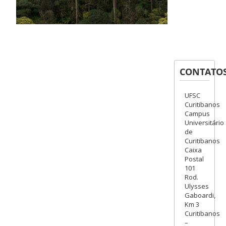
CONTATO
UFSC
Curitibanos
Campus
Universitário
de
Curitibanos
Caixa
Postal
101
Rod.
Ulysses
Gaboardi,
Km 3
Curitibanos
–