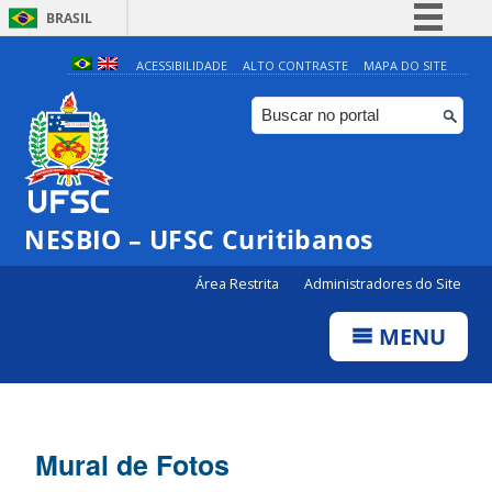
BRASIL
Simplifique!
ACESSIBILIDADE
ALTO CONTRASTE
MAPA DO SITE
Comunica BR
Participe
Acesso à informação
Legislação
NESBIO – UFSC Curitibanos
Canais
Área Restrita
Administradores do Site
MENU
Mural de Fotos