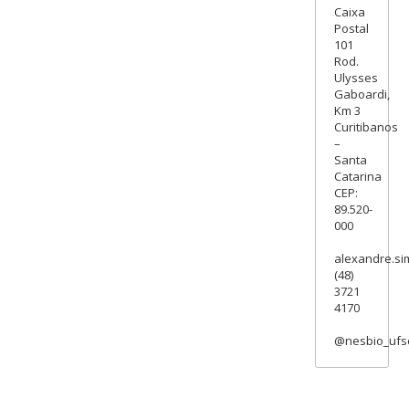
Caixa
Postal
101
Rod.
Ulysses
Gaboardi,
Km 3
Curitibanos
–
Santa
Catarina
CEP:
89.520-
000
alexandre.si
(48)
3721
4170
@nesbio_ufs