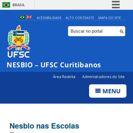
BRASIL
Simplifique!
ACESSIBILIDADE
ALTO CONTRASTE
MAPA DO SITE
Comunica BR
Participe
Acesso à informação
Legislação
NESBIO – UFSC Curitibanos
Canais
Área Restrita
Administradores do Site
MENU
Nesbio nas Escolas