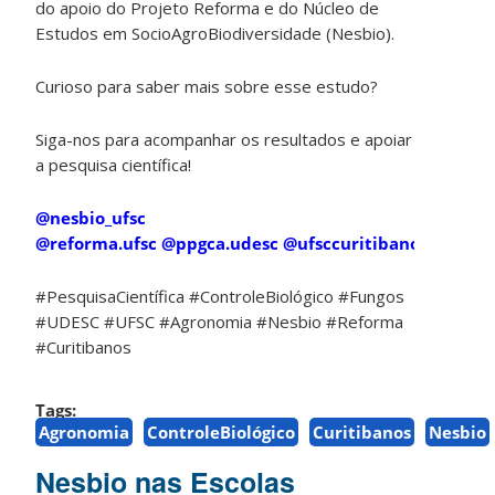
do apoio do Projeto Reforma e do Núcleo de
Estudos em SocioAgroBiodiversidade (Nesbio).
Curioso para saber mais sobre esse estudo?
Siga-nos para acompanhar os resultados e apoiar
a pesquisa científica!
@nesbio_ufsc
@reforma.ufsc
@ppgca.udesc
@ufsccuritibanos
#PesquisaCientífica #ControleBiológico #Fungos
#UDESC #UFSC #Agronomia #Nesbio #Reforma
#Curitibanos
Tags:
Agronomia
ControleBiológico
Curitibanos
Nesbio
Nesbio nas Escolas