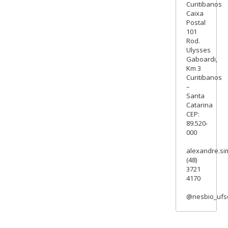
Curitibanos
Caixa
Postal
101
Rod.
Ulysses
Gaboardi,
Km 3
Curitibanos
–
Santa
Catarina
CEP:
89.520-
000
alexandre.si
(48)
3721
4170
@nesbio_ufs