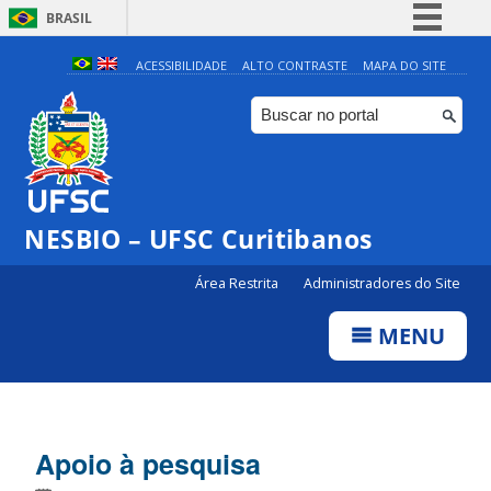
BRASIL
Simplifique!
ACESSIBILIDADE
ALTO CONTRASTE
MAPA DO SITE
Comunica BR
Participe
Acesso à informação
Legislação
NESBIO – UFSC Curitibanos
Canais
Área Restrita
Administradores do Site
MENU
Apoio à pesquisa