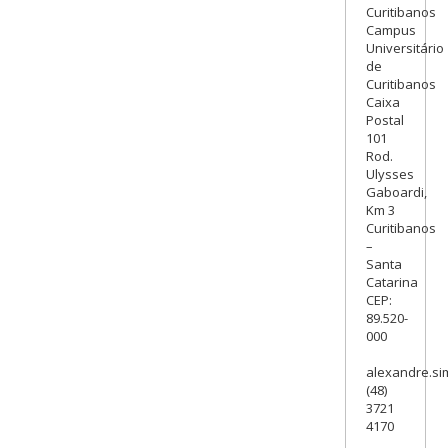
Curitibanos
Campus
Universitário
de
Curitibanos
Caixa
Postal
101
Rod.
Ulysses
Gaboardi,
Km 3
Curitibanos
–
Santa
Catarina
CEP:
89.520-
000
alexandre.si
(48)
3721
4170