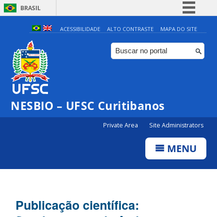
BRASIL
Simplifique!
ACESSIBILIDADE
ALTO CONTRASTE
MAPA DO SITE
Comunica BR
Participe
Acesso à informação
Legislação
NESBIO – UFSC Curitibanos
Canais
Private Area
Site Administrators
MENU
Publicação científica: