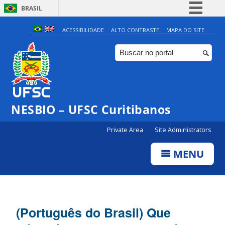
BRASIL
Simplifique!
ACESSIBILIDADE
ALTO CONTRASTE
MAPA DO SITE
Comunica BR
Participe
Acesso à informação
Legislação
NESBIO – UFSC Curitibanos
Canais
Private Area
Site Administrators
MENU
(Português do Brasil) Que