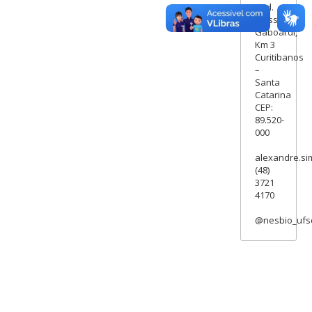
Rod.
Ulysses
Gaboardi,
Km 3
Curitibanos
–
Santa
Catarina
CEP:
89.520-
000
alexandre.si
(48)
3721
4170
@nesbio_ufs