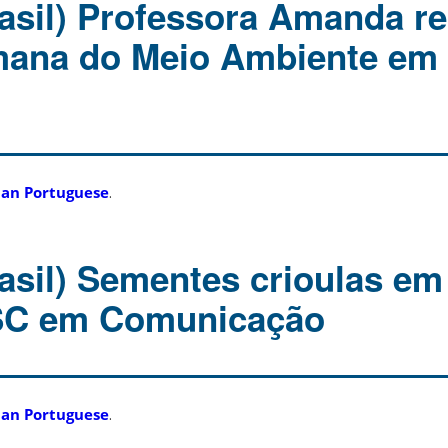
asil) Professora Amanda r
ana do Meio Ambiente em
ian Portuguese
.
asil) Sementes crioulas em
SC em Comunicação
ian Portuguese
.