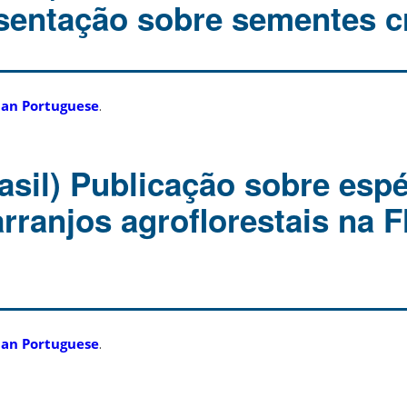
entação sobre sementes c
ian Portuguese
.
asil) Publicação sobre esp
rranjos agroflorestais na F
ian Portuguese
.