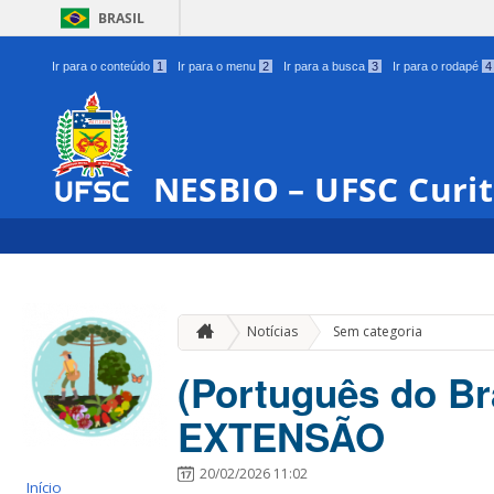
BRASIL
Ir para o conteúdo
1
Ir para o menu
2
Ir para a busca
3
Ir para o rodapé
4
NESBIO – UFSC Curi
Notícias
Sem categoria
(Português do B
EXTENSÃO
20/02/2026 11:02
Início