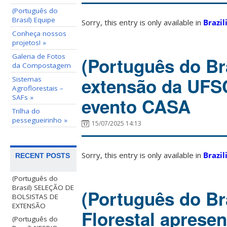
(Português do
Brasil) Equipe
Sorry, this entry is only available in
Brazil
Conheça nossos
projetos! »
Galeria de Fotos
(Português do Br
da Compostagem
extensão da UFS
Sistemas
Agroflorestais –
SAFs »
evento CASA
Trilha do
pessegueirinho »
15/07/2025 14:13
Sorry, this entry is only available in
Brazil
RECENT POSTS
(Português do
Brasil) SELEÇÃO DE
(Português do Br
BOLSISTAS DE
EXTENSÃO
Florestal apresen
(Português do