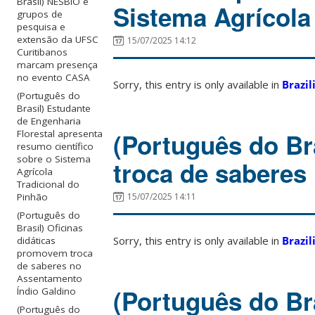
Brasil) NESBIO e
Sistema Agrícola
grupos de
pesquisa e
extensão da UFSC
15/07/2025 14:12
Curitibanos
marcam presença
no evento CASA
Sorry, this entry is only available in
Brazil
(Português do
Brasil) Estudante
de Engenharia
(Português do Br
Florestal apresenta
resumo científico
sobre o Sistema
troca de saberes
Agrícola
Tradicional do
15/07/2025 14:11
Pinhão
(Português do
Brasil) Oficinas
Sorry, this entry is only available in
Brazil
didáticas
promovem troca
de saberes no
Assentamento
(Português do Br
Índio Galdino
(Português do