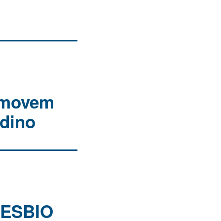
romovem
ldino
NESBIO