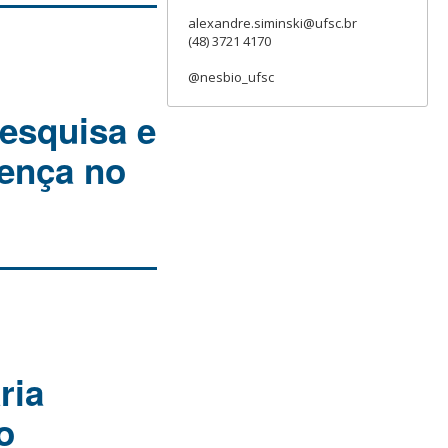
alexandre.siminski@ufsc.br
(48) 3721 4170
@nesbio_ufsc
esquisa e
ença no
ria
o