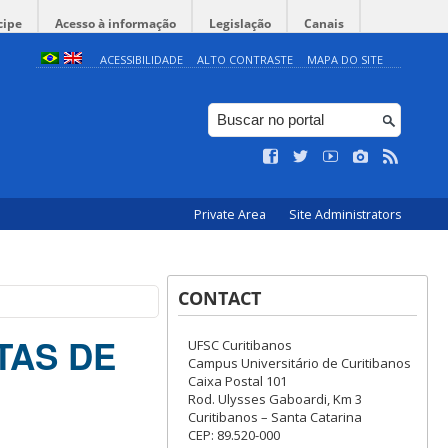
cipe
Acesso à informação
Legislação
Canais
ACESSIBILIDADE
ALTO CONTRASTE
MAPA DO SITE
Private Area
Site Administrators
CONTACT
STAS DE
UFSC Curitibanos
Campus Universitário de Curitibanos
Caixa Postal 101
Rod. Ulysses Gaboardi, Km 3
Curitibanos – Santa Catarina
CEP: 89.520-000