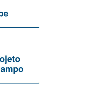
pe
ojeto
 campo