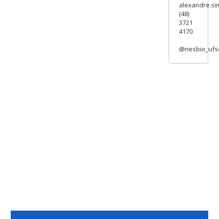
alexandre.si
(48)
3721
4170
@nesbio_ufs