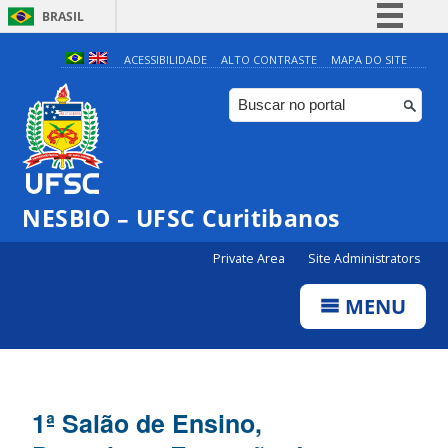
BRASIL
Simplifique!
ACESSIBILIDADE
ALTO CONTRASTE
MAPA DO SITE
Comunica BR
Participe
Acesso à informação
Legislação
NESBIO – UFSC Curitibanos
Canais
Private Area
Site Administrators
MENU
1ª Salão de Ensino,