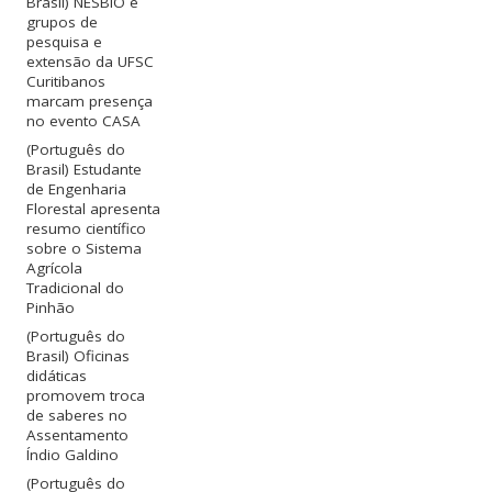
Brasil) NESBIO e
grupos de
pesquisa e
extensão da UFSC
Curitibanos
marcam presença
no evento CASA
(Português do
Brasil) Estudante
de Engenharia
Florestal apresenta
resumo científico
sobre o Sistema
Agrícola
Tradicional do
Pinhão
(Português do
Brasil) Oficinas
didáticas
promovem troca
de saberes no
Assentamento
Índio Galdino
(Português do