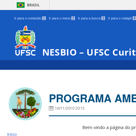
BRASIL
Ir para o conteúdo
1
Ir para o menu
2
Ir para a busca
3
Ir para o rodapé
4
NESBIO – UFSC Curi
PROGRAMA AMB
16/11/2010 20:15
Bem-vindo a página do p
Início