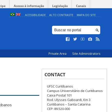
cipe
Acesso à informação
Legislação
Canais
ACESSIBILIDADE
ALTO CONTRASTE
MAPA DO SITE
Private Area
Site Administrators
CONTACT
UFSC Curitibanos
Campus Universitário de Curitibanos
Caixa Postal 101
Rod. Ulysses Gaboardi, Km 3
Curitibanos – Santa Catarina
tibanos
CEP: 89.520-000