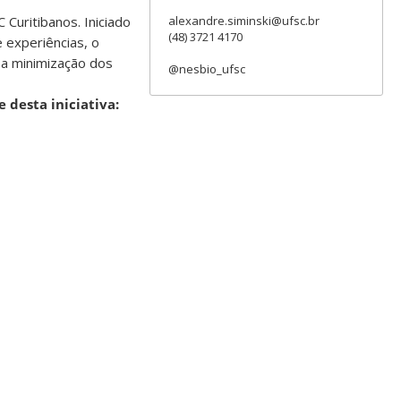
Curitibanos. Iniciado
alexandre.siminski@ufsc.br
(48) 3721 4170
 experiências, o
 a minimização dos
@nesbio_ufsc
 desta iniciativa: