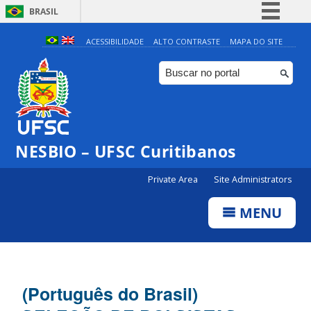
BRASIL
Simplifique!
ACESSIBILIDADE
ALTO CONTRASTE
MAPA DO SITE
Comunica BR
Participe
Acesso à informação
Legislação
NESBIO – UFSC Curitibanos
Canais
Private Area
Site Administrators
MENU
(Português do Brasil)