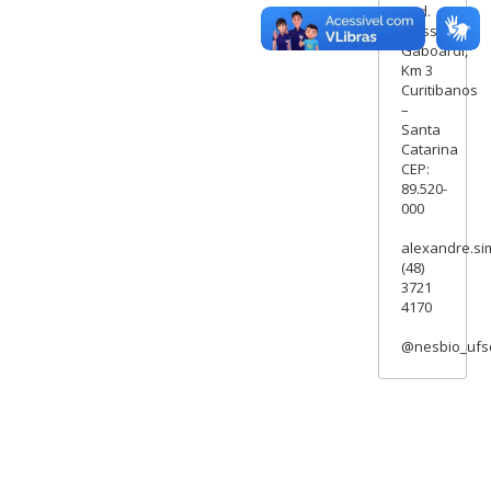
Rod.
Ulysses
Gaboardi,
Km 3
Curitibanos
–
Santa
Catarina
CEP:
89.520-
000
alexandre.si
(48)
3721
4170
@nesbio_ufs