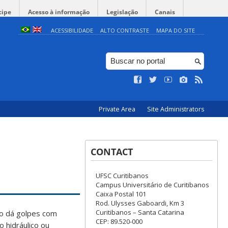
cipe
Acesso à informação
Legislação
Canais
ACESSIBILIDADE
ALTO CONTRASTE
MAPA DO SITE
Private Area
Site Administrators
CONTACT
UFSC Curitibanos
Campus Universitário de Curitibanos
Caixa Postal 101
Rod. Ulysses Gaboardi, Km 3
Curitibanos – Santa Catarina
ro dá golpes com
CEP: 89.520-000
 hidráulico ou