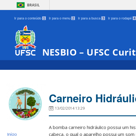
BRASIL
Ir para o conteúdo
1
Ir para o menu
2
Ir para a busca
3
Ir para o rodapé
4
NESBIO – UFSC Curi
Carneiro Hidrául
13/02/2014 13:29
A bomba carneiro hidráulico possui um hi
cabeça, o qual o aparelho possui um som 
Início