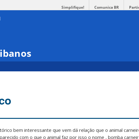
Simplifique!
Comunica BR
Parti
tibanos
ico
stórico bem interessante que vem dá relação que o animal carnei
parecido com o que o animal faz por isso o nome , bomba carneiro