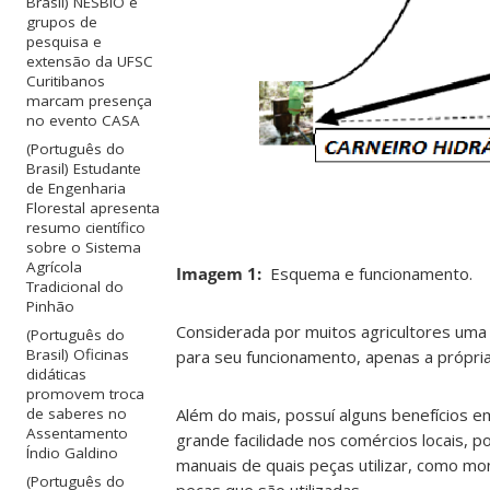
Brasil) NESBIO e
grupos de
pesquisa e
extensão da UFSC
Curitibanos
marcam presença
no evento CASA
(Português do
Brasil) Estudante
de Engenharia
Florestal apresenta
resumo científico
sobre o Sistema
Agrícola
Imagem 1:
Esquema e funcionamento.
Tradicional do
Pinhão
Considerada por muitos agricultores uma a
(Português do
Brasil) Oficinas
para seu funcionamento, apenas a própria
didáticas
promovem troca
Além do mais, possuí alguns benefícios e
de saberes no
Assentamento
grande facilidade nos comércios locais,
Índio Galdino
manuais de quais peças utilizar, como m
(Português do