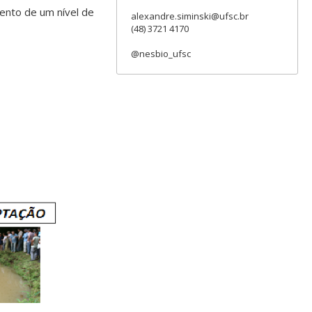
nto de um nível de
alexandre.siminski@ufsc.br
(48) 3721 4170
@nesbio_ufsc