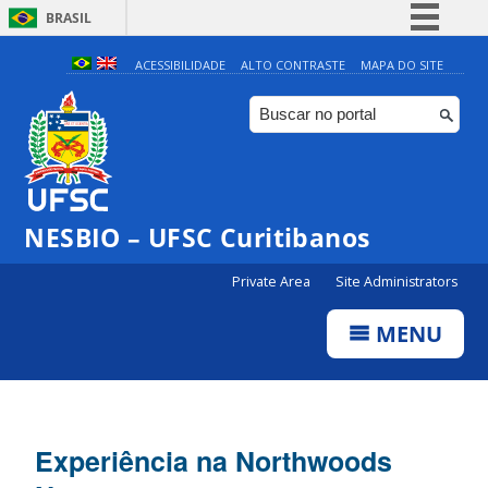
BRASIL
Simplifique!
ACESSIBILIDADE
ALTO CONTRASTE
MAPA DO SITE
Comunica BR
Participe
Acesso à informação
Legislação
NESBIO – UFSC Curitibanos
Canais
Private Area
Site Administrators
MENU
Experiência na Northwoods