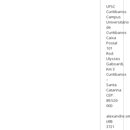
UFSC
Curitibanos
Campus
Universitário
de
Curitibanos
Caixa
Postal
101
Rod.
Ulysses
Gaboardi,
Km 3
Curitibanos
–
Santa
Catarina
CEP:
89.520-
000
alexandre.si
(48)
3721