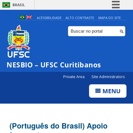
BRASIL
Simplifique!
ACESSIBILIDADE
ALTO CONTRASTE
MAPA DO SITE
Comunica BR
Participe
Acesso à informação
Legislação
NESBIO – UFSC Curitibanos
Canais
Private Area
Site Administrators
MENU
(Português do Brasil) Apoio