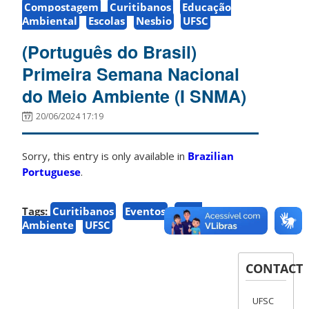
Compostagem
Curitibanos
Educação
Ambiental
Escolas
Nesbio
UFSC
(Português do Brasil)
Primeira Semana Nacional
do Meio Ambiente (I SNMA)
20/06/2024 17:19
Sorry, this entry is only available in
Brazilian
Portuguese
.
Tags:
Curitibanos
Eventos
Meio
Ambiente
UFSC
CONTACT
UFSC